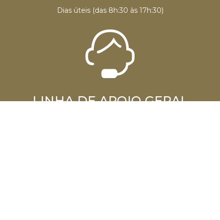
Dias úteis (das 8h:30 às 17h:30)
LINHA DE APOIO GERAL
Dias úteis (das 8:30 às 17h30)
(+351) 229 438 030
Custo de chamada para a rede fixa nacional