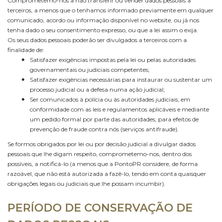
Comprometemo-nos a não transferir ou vender dados pessoais a
terceiros, a menos que o tenhamos informado previamente em qualquer
comunicado, acordo ou informação disponível no website, ou já nos
tenha dado o seu consentimento expresso, ou que a lei assim o exija.
Os seus dados pessoais poderão ser divulgados a terceiros com a
finalidade de:
Satisfazer exigências impostas pela lei ou pelas autoridades
governamentais ou judiciais competentes;
Satisfazer exigências necessárias para instaurar ou sustentar um
processo judicial ou a defesa numa ação judicial;
Ser comunicados à polícia ou às autoridades judiciais, em
conformidade com as leis e regulamentos aplicáveis e mediante
um pedido formal por parte das autoridades, para efeitos de
prevenção de fraude contra nós (serviços antifraude).
Se formos obrigados por lei ou por decisão judicial a divulgar dados
pessoais que lhe digam respeito, comprometemo-nos, dentro dos
possíveis, a notificá-lo (a menos que a PontoPR considere, de forma
razoável, que não está autorizada a fazê-lo, tendo em conta quaisquer
obrigações legais ou judiciais que lhe possam incumbir).
PERÍODO DE CONSERVAÇÃO DE