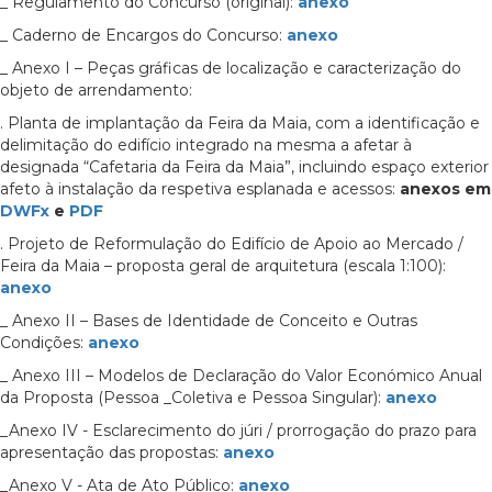
_ Regulamento do Concurso (original):
anexo
_ Caderno de Encargos do Concurso:
anexo
_ Anexo I – Peças gráficas de localização e caracterização do
objeto de arrendamento:
. Planta de implantação da Feira da Maia, com a identificação e
delimitação do edifício integrado na mesma a afetar à
designada “Cafetaria da Feira da Maia”, incluindo espaço exterior
afeto à instalação da respetiva esplanada e acessos:
anexos em
DWFx
e
PDF
. Projeto de Reformulação do Edifício de Apoio ao Mercado /
Feira da Maia – proposta geral de arquitetura (escala 1:100):
anexo
_ Anexo II – Bases de Identidade de Conceito e Outras
Condições:
anexo
_ Anexo III – Modelos de Declaração do Valor Económico Anual
da Proposta (Pessoa _Coletiva e Pessoa Singular):
anexo
_Anexo IV - Esclarecimento do júri / prorrogação do prazo para
apresentação das propostas:
anexo
_Anexo V - Ata de Ato Público:
anexo