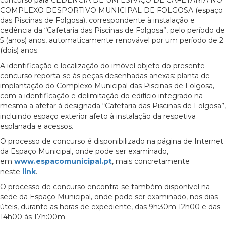
concurso para CEDÊNCIA DE UM ESPAÇO DE CAFETARIA NO
COMPLEXO DESPORTIVO MUNICIPAL DE FOLGOSA (espaço
das Piscinas de Folgosa), correspondente à instalação e
cedência da “Cafetaria das Piscinas de Folgosa”, pelo período de
5 (anos) anos, automaticamente renovável por um período de 2
(dois) anos.
A identificação e localização do imóvel objeto do presente
concurso reporta-se às peças desenhadas anexas: planta de
implantação do Complexo Municipal das Piscinas de Folgosa,
com a identificação e delimitação do edifício integrado na
mesma a afetar à designada “Cafetaria das Piscinas de Folgosa”,
incluindo espaço exterior afeto à instalação da respetiva
esplanada e acessos.
O processo de concurso é disponibilizado na página de Internet
da Espaço Municipal, onde pode ser examinado,
em
www.espacomunicipal.pt
, mais concretamente
neste
link
.
O processo de concurso encontra-se também disponível na
sede da Espaço Municipal, onde pode ser examinado, nos dias
úteis, durante as horas de expediente, das 9h:30m 12h00 e das
14h00 às 17h:00m.