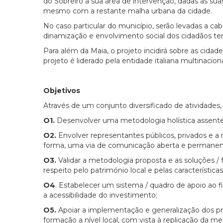
do Sobreiro a sua área de intervenção, dadas as su
mesmo com a restante malha urbana da cidade.
No caso particular do município, serão levadas a c
dinamização e envolvimento social dos cidadãos ter
Para além da Maia, o projeto incidirá sobre as cidades
projeto é liderado pela entidade italiana multina
Objetivos
Através de um conjunto diversificado de atividades, 
O1.
Desenvolver uma metodologia holística assente
O2.
Envolver representantes públicos, privados e 
forma, uma via de comunicação aberta e permanen
O3.
Validar a metodologia proposta e as soluções / 
respeito pelo património local e pelas característic
O4
. Estabelecer um sistema / quadro de apoio ao
a acessibilidade do investimento;
O5.
Apoiar a implementação e generalização dos pr
formação a nível local, com vista à replicação da met