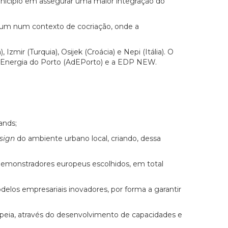
Município em assegurar uma maior integração do
comum num contexto de cocriação, onde a
Izmir (Turquia), Osijek (Croácia) e Nepi (Itália). O
de Energia do Porto (AdEPorto) e a EDP NEW.
ands;
sign
do ambiente urbano local, criando, dessa
e demonstradores europeus escolhidos, em total
los empresariais inovadores, por forma a garantir
peia, através do desenvolvimento de capacidades e