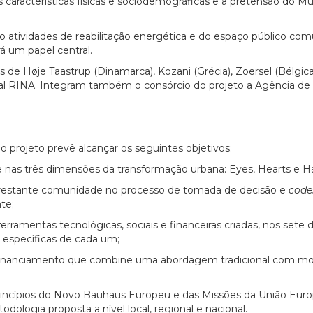
as características físicas e sociodemográficas e a pretensão do 
abo atividades de reabilitação energética e do espaço público 
á um papel central.
 de Høje Taastrup (Dinamarca), Kozani (Grécia), Zoersel (Bélgica), 
cional RINA. Integram também o consórcio do projeto a Agência 
o projeto prevê alcançar os seguintes objetivos:
 nas três dimensões da transformação urbana: Eyes, Hearts e H
a restante comunidade no processo de tomada de decisão e
code
te;
ferramentas tecnológicas, sociais e financeiras criadas, nos set
as específicas de cada um;
 financiamento que combine uma abordagem tradicional com mode
incípios do Novo Bauhaus Europeu e das Missões da União Euro
odologia proposta a nível local, regional e nacional.