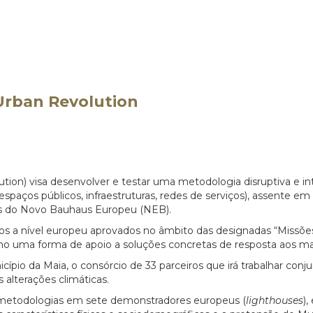
Urban Revolution
on) visa desenvolver e testar uma metodologia disruptiva e int
espaços públicos, infraestruturas, redes de serviços), assente em 
s do Novo Bauhaus Europeu (NEB).
tos a nível europeu aprovados no âmbito das designadas “Missõe
o uma forma de apoio a soluções concretas de resposta aos ma
ípio da Maia, o consórcio de 33 parceiros que irá trabalhar con
s alterações climáticas.
es metodologias em sete demonstradores europeus (
lighthouses
),