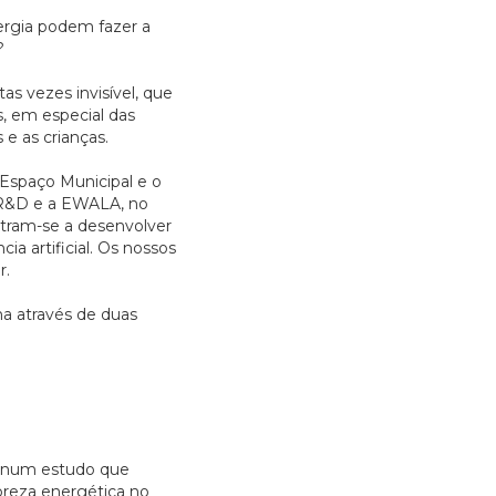
rgia podem fazer a
?
as vezes invisível, que
s, em especial das
e as crianças.
Espaço Municipal e o
 R&D e a EWALA, no
tram-se a desenvolver
ia artificial. Os nossos
r.
a através de duas
o num estudo que
obreza energética no