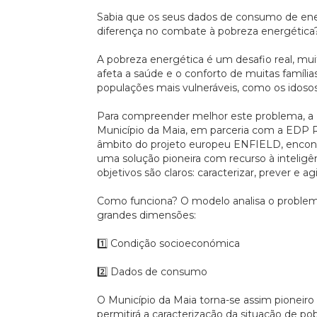
Sabia que os seus dados de consumo de ene
diferença no combate à pobreza energética
A pobreza energética é um desafio real, muit
afeta a saúde e o conforto de muitas família
populações mais vulneráveis, como os idosos 
Para compreender melhor este problema, a 
Município da Maia, em parceria com a EDP
âmbito do projeto europeu ENFIELD, encon
uma solução pioneira com recurso à inteligênc
objetivos são claros: caracterizar, prever e agi
Como funciona? O modelo analisa o problem
grandes dimensões:
1️⃣ Condição socioeconómica
2️⃣ Dados de consumo
O Município da Maia torna-se assim pioneir
permitirá a caracterização da situação de p