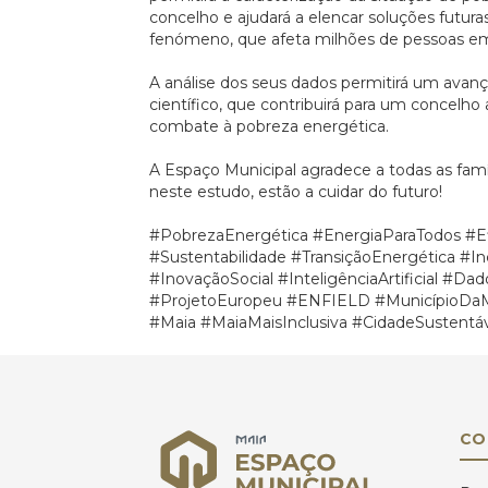
concelho e ajudará a elencar soluções futur
fenómeno, que afeta milhões de pessoas e
A análise dos seus dados permitirá um ava
científico, que contribuirá para um concelho
combate à pobreza energética.
A Espaço Municipal agradece a todas as famí
neste estudo, estão a cuidar do futuro!
#PobrezaEnergética
#EnergiaParaTodos
#E
#Sustentabilidade
#TransiçãoEnergética
#In
#InovaçãoSocial
#InteligênciaArtificial
#Dad
#ProjetoEuropeu
#ENFIELD
#MunicípioDa
#Maia
#MaiaMaisInclusiva
#CidadeSustentá
CO