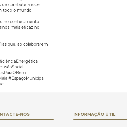
as de combate a este
m todo o mundo.
nço no conhecimento
 ainda mais eficaz no
lias que, ao colaborarem
ficiênciaEnergética
clusãoSocial
osParaOBem
Maia
#EspaçoMunicipal
vel
NTACTE-NOS
INFORMAÇÃO ÚTIL