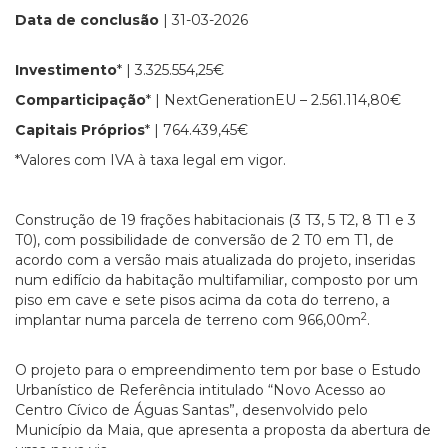
Data de conclusão
| 31-03-2026
Investimento
* | 3.325.554,25€
Comparticipação
* | NextGenerationEU – 2.561.114,80€
Capitais Próprios
* | 764.439,45€
*Valores com IVA à taxa legal em vigor.
Construção de 19 frações habitacionais (3 T3, 5 T2, 8 T1 e 3
T0), com possibilidade de conversão de 2 T0 em T1, de
acordo com a versão mais atualizada do projeto, inseridas
num edifício da habitação multifamiliar, composto por um
piso em cave e sete pisos acima da cota do terreno, a
2
implantar numa parcela de terreno com 966,00m
.
O projeto para o empreendimento tem por base o Estudo
Urbanístico de Referência intitulado “Novo Acesso ao
Centro Cívico de Águas Santas”, desenvolvido pelo
Município da Maia, que apresenta a proposta da abertura de