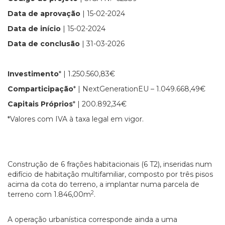
Data de aprovação
| 15-02-2024
Data de início
| 15-02-2024
Data de conclusão
| 31-03-2026
Investimento
* | 1.250.560,83€
Comparticipação
* | NextGenerationEU – 1.049.668,49€
Capitais Próprios
* | 200.892,34€
*Valores com IVA à taxa legal em vigor.
Construção de 6 frações habitacionais (6 T2), inseridas num
edifício de habitação multifamiliar, composto por três pisos
acima da cota do terreno, a implantar numa parcela de
2
terreno com 1.846,00m
.
A operação urbanística corresponde ainda a uma