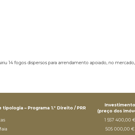
uiriu 14 fogos dispersos para arrendamento apoiado, no mercado,
Investiment
tipologia – Programa 1.º Direito / PRR
(preço dos imóv
tas
1 557 400,00 
Maia
505 000,00 €