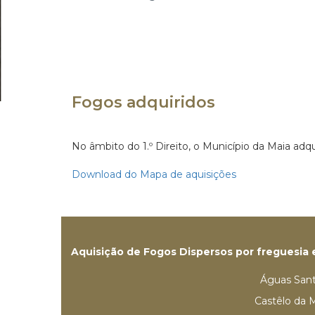
Fogos adquiridos
No âmbito do 1.º Direito, o Município da Maia adq
Download do Mapa de aquisições
Aquisição de Fogos Dispersos por freguesia e 
Águas San
Castêlo da 