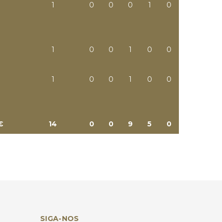
1
0
0
0
1
0
1
0
0
1
0
0
1
0
0
1
0
0
€
14
0
0
9
5
0
SIGA-NOS