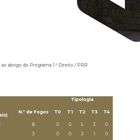
 ao abrigo do Programa 1.º Direito / PRR.
Tipologia
o
N.º de Fogos
T0
T1
T2
T3
T4
eis)
€
8
0
0
5
3
0
3
0
0
2
1
0