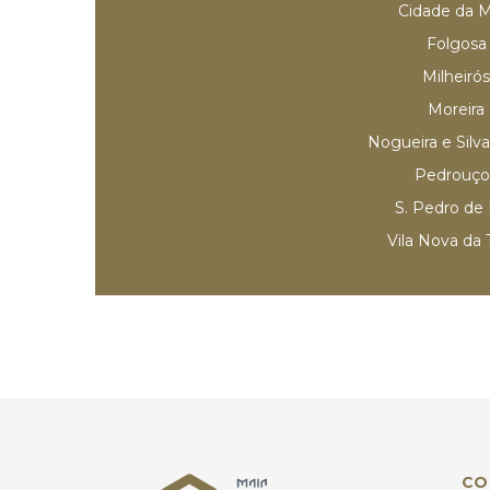
Cidade da M
Folgosa
Milheirós
Moreira
Nogueira e Silv
Pedrouço
S. Pedro de 
Vila Nova da 
CO